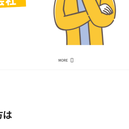
N…
MORE
を…
…
N…
方は