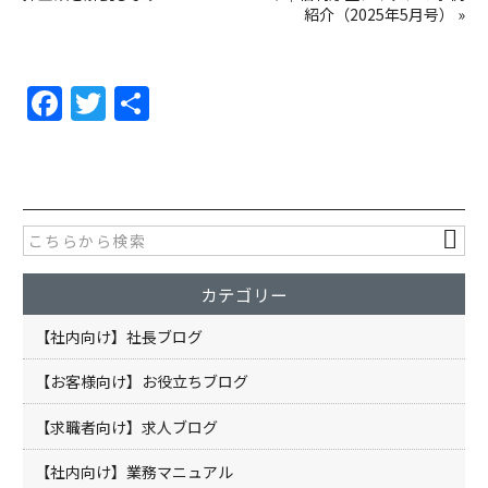
紹介（2025年5月号）
»
F
T
共
a
w
有
c
itt
e
er
b
o
カテゴリー
o
k
【社内向け】社長ブログ
【お客様向け】お役立ちブログ
【求職者向け】求人ブログ
【社内向け】業務マニュアル